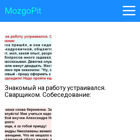
Skip
MozgoPit
to
content
Знакомый на работу устраивался.
Сварщиком. Собеседование: