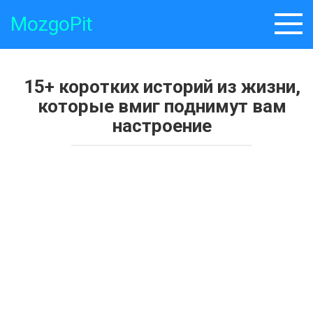
Skip
MozgoPit
to
content
15+ коротких историй из жизни,
которые вмиг поднимут вам
настроение