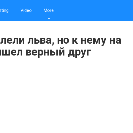
sting
Video
More
лели льва, но к нему на
шел верный друг