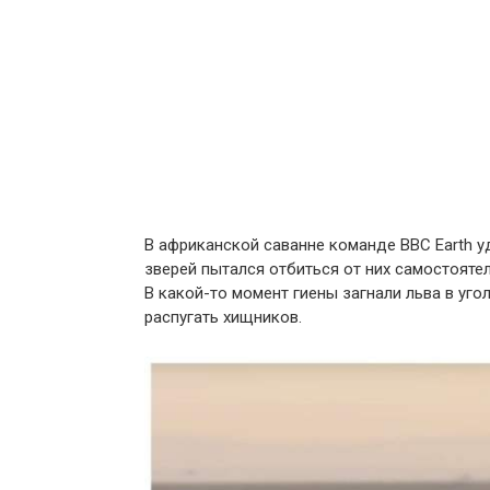
В африканской саванне команде BBC Earth уд
зверей пытался отбиться от них самостоятел
В какой-то момент гиены загнали льва в уго
распугать хищников.