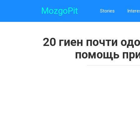
Skip
MozgoPit
to
Stories
Intere
content
20 гиен почти одо
помощь при