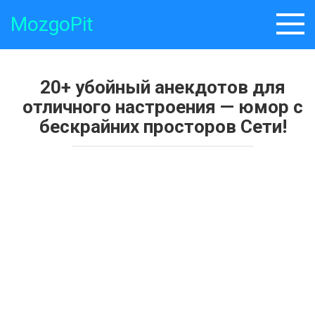
Skip
MozgoPit
to
content
20+ убойный анекдотов для
отличного настроения — юмор с
бескрайних просторов Сети!