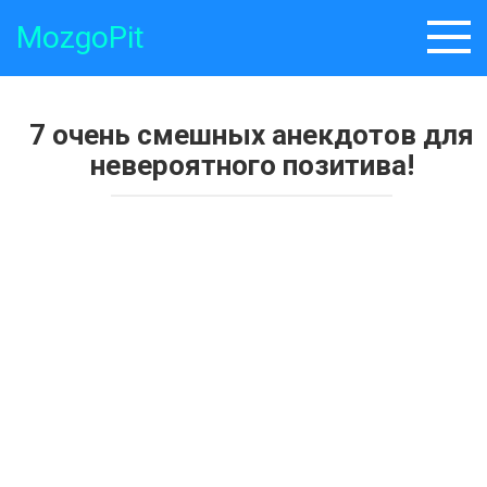
Skip
MozgoPit
to
content
7 очень смешных анекдотов для
невероятного позитива!