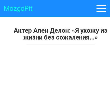
Skip
MozgoPit
to
content
Актер Ален Делон: «Я ухожу из
жизни без сожаления…»