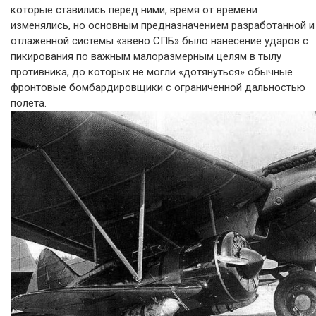
которые ставились перед ними, время от времени
изменялись, но основным предназначением разработанной и
отлаженной системы «звено СПБ» было нанесение ударов с
пикирования по важным малоразмерным целям в тылу
противника, до которых не могли «дотянуться» обычные
фронтовые бомбардировщики с ограниченной дальностью
полета.