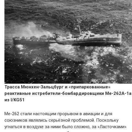
Трасса Мюнхен-Зальцбург и «припаркованные»
реактивные истребители-бомбардировщики Ме-262А-1а
из I/KG51
Ме-262 стали настоящим прорывом в авиации и для
союзников являлись серьёзной проблемой. Поскольку
угнаться в воздухе за ними было сложно, за «Ласточками»