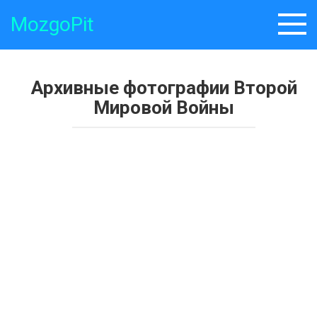
Skip
MozgoPit
to
content
Архивные фотографии Второй
Мировой Войны