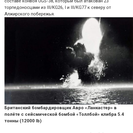
составе конвоя UGS-38, который был атакован 23
торпедоносцами из III/KG26, I и III/KG77 к северу от
Алжирского побережья.
Британский бомбардировщик Авро «Ланкастер» в
полёте с сейсмической бомбой «Толлбой» клибра 5.4
тонны (12000 lb)