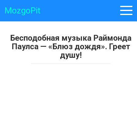
Skip
MozgoPit
to
content
Бесподобная музыка Раймонда
Паулса — «Блюз дождя». Греет
душу!