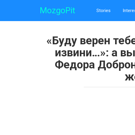
Skip
MozgoPit
to
Stories
Intere
content
«Буду верен тебе
извини…»: а в
Федора Доброн
ж