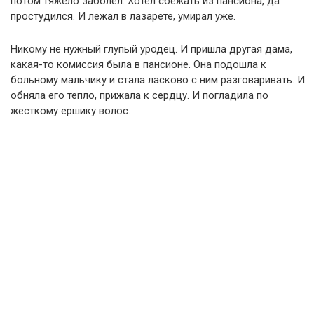
потом тяжело заболел. Хотел сбежать из пансиона, да
простудился. И лежал в лазарете, умирал уже.
Никому не нужный глупый уродец. И пришла другая дама,
какая-то комиссия была в пансионе. Она подошла к
больному мальчику и стала ласково с ним разговаривать. И
обняла его тепло, прижала к сердцу. И погладила по
жесткому ершику волос.