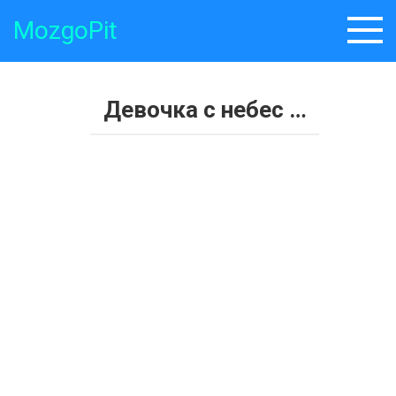
Skip
MozgoPit
to
content
Девочка с небес …