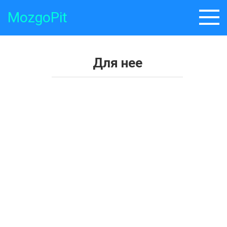
Skip
MozgoPit
to
content
Для нее