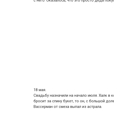
с него. Оказалось, что это просто деда пок
18 мая.
Свадьбу назначили на начало июля. Халк в к
бросит за спину букет, то он, с большой до
Вассерман от смеха выпал из астрала.