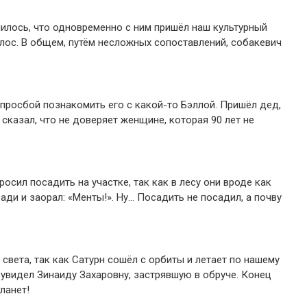
чилось, что одновременно с ним пришёл наш культурный
лос. В общем, путём несложных сопоставлений, собакевич
 просбой познакомить его с какой-то Бэллой. Пришёл дед,
сказал, что не доверяет женщине, которая 90 лет не
осил посадить на участке, так как в лесу они вроде как
ади и заорал: «Менты!». Ну… Посадить не посадил, а почву
 света, так как Сатурн сошёл с орбиты и летает по нашему
 увидел Зинаиду Захаровну, застрявшую в обруче. Конец
ланет!