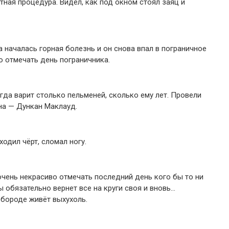
тная процедура. Видел, как под окном стоял заяц и
а началась горная болезнь и он снова впал в пограничное
то отмечать день пограничника.
гда варит столько пельменей, сколько ему лет. Провели
на — Дункан Маклауд.
одил чёрт, сломал ногу.
чень некрасиво отмечать последний день кого бы то ни
ы обязательно вернет все на круги своя и вновь…
 бороде живёт выхухоль.