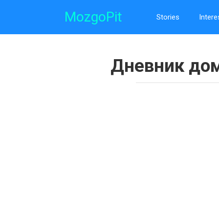
Skip
MozgoPit
to
Stories
Intere
content
Дневник дом