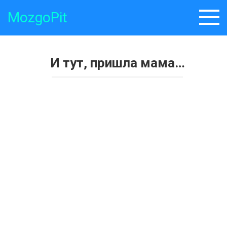
Skip
MozgoPit
to
content
И тут, пришла мама…