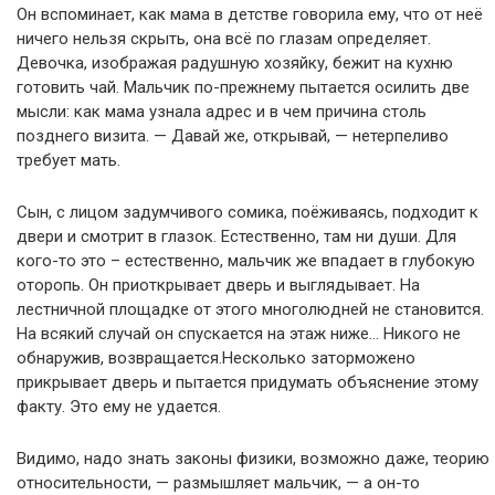
Он вспоминает, как мама в детстве говорила ему, что от неё
ничего нельзя скрыть, она всё по глазам определяет.
Девочка, изображая радушную хозяйку, бежит на кухню
готовить чай. Мальчик по-прежнему пытается осилить две
мысли: как мама узнала адрес и в чем причина столь
позднего визита. — Давай же, открывай, — нетерпеливо
требует мать.
Сын, с лицом задумчивого сомика, поёживаясь, подходит к
двери и смотрит в глазок. Естественно, там ни души. Для
кого-то это – естественно, мальчик же впадает в глубокую
оторопь. Он приоткрывает дверь и выглядывает. На
лестничной площадке от этого многолюдней не становится.
На всякий случай он спускается на этаж ниже… Никого не
обнаружив, возвращается.Несколько заторможено
прикрывает дверь и пытается придумать объяснение этому
факту. Это ему не удается.
Видимо, надо знать законы физики, возможно даже, теорию
относительности, — размышляет мальчик, — а он-то