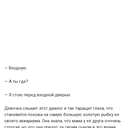
— Входную.
— А ты где?
— Я стою перед входной дверью.
Девочка слышит этот диалог и так таращит глаза, что
становится похожа на самую большую золотую рыбку из
своего аквариума. Она знала, что мама у её друга очччень
строгая, но что она придет за своим сыном в это время…