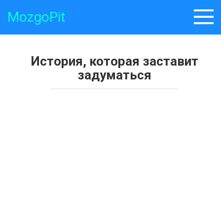
Skip
MozgoPit
to
content
История, которая заставит
задуматься