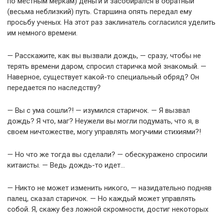
по местным меркам) деньги и засобирался в обратный
(весьма неблизкий) путь. Старшина опять передал ему
просьбу ученых. На этот раз заклинатель согласился уделить
им немного времени.
— Расскажите, как вы вызвали дождь, — сразу, чтобы не
терять времени даром, спросил старичка мой знакомый. —
Наверное, существует какой-то специальный обряд? Он
передается по наследству?
— Вы с ума сошли?! — изумился старичок. — Я вызвал
дождь? Я что, маг? Неужели вы могли подумать, что я, в
своем ничтожестве, могу управлять могучими стихиями?!
— Но что же тогда вы сделали? — обескуражено спросили
китаисты. — Ведь дождь-то идет…
— Никто не может изменить никого, — назидательно подняв
палец, сказал старичок. — Но каждый может управлять
собой. Я, скажу без ложной скромности, достиг некоторых