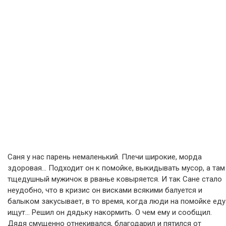
Саня у нас парень немаленький. Плечи широкие, морда
здоровая… Подходит он к помойке, выкидывать мусор, а там
тщедушный мужичок в рванье ковыряется. И так Сане стало
неудобно, что в кризис он висками всякими балуется и
балыком закусывает, в то время, когда люди на помойке еду
ищут… Решил он дядьку накормить. О чем ему и сообщил.
Дядя смущенно отнекивался, благодарил и пятился от