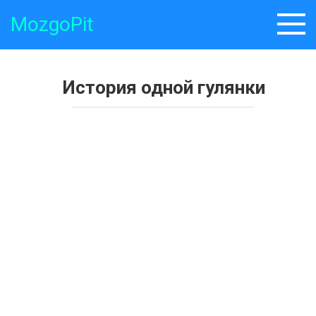
Skip
MozgoPit
to
content
История одной гулянки