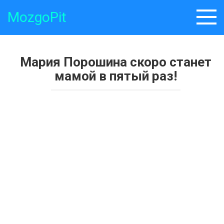
Skip
MozgoPit
to
content
Мария Порошина скоро станет
мамой в пятый раз!