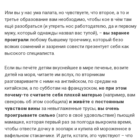
Или вы у нас ума палата, но чувствуете, что второе, а то и
третье образование вам необходимо, чтобы кое в чём там
ещё разобраться (и утереть нос работодателю, да и первому
мужу, который однажды назвал вас тупой), –
вы заранее
проиграли
любому бывшему троечнику, который безо
всяких сомнений и зазрения совести презентует себя как
высокого специалиста.
Если вы печёте детям вкуснейшее в мире печенье, возите
детей на моря, читаете им вслух, по вторникам
разговариваете с ними на английском, по средам на
китайском, а по субботам на французском,
но при этом
почему-то считаете себя плохой матерью
(например, вам
свекровь об этом сообщила)
и живёте с постоянным
чувством вины
за невыглаженные трусы,
вы очень
проигрываете сильно
(зато в своё удовольствие) пьющей
мамашке, которая первый раз за полгода выкроила время,
чтобы отвести дочку в зоопарк и купила ей мороженное в
вафельном стаканчике. И дети, кстати, это чувствуют – что