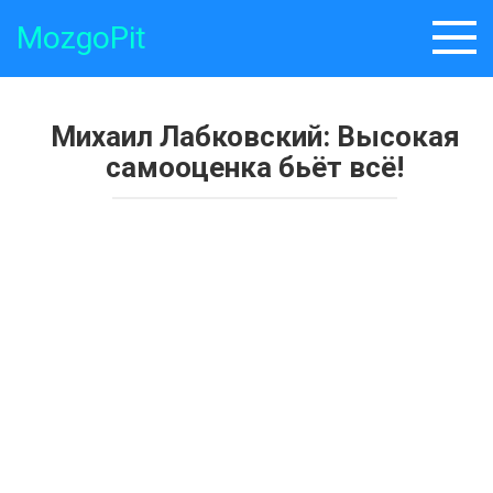
Skip
MozgoPit
to
content
Михаил Лабковский: Высокая
самооценка бьёт всё!