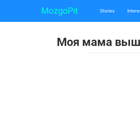
Skip
MozgoPit
to
Stories
Intere
content
Моя мама вышл