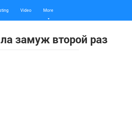
sting
Video
More
а замуж второй раз