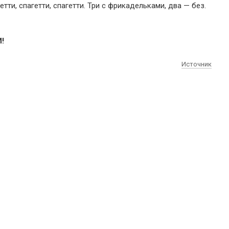
етти, спагетти, спагетти. Три с фрикадельками, два — без.
!
Источник