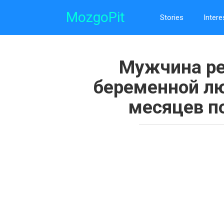
Skip
MozgoPit
to
Stories
Intere
content
Мужчина ре
беременной лю
месяцев п