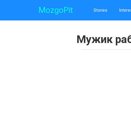
Skip
MozgoPit
to
Stories
Intere
content
Мужик раб