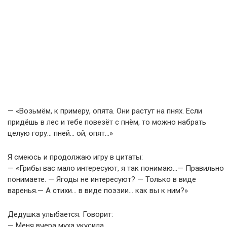
— «Возьмём, к примеру, опята. Они растут на пнях. Если
придёшь в лес и тебе повезёт с пнём, то можно набрать
целую гору… пней… ой, опят…»
Я смеюсь и продолжаю игру в цитаты:
— «Грибы вас мало интересуют, я так понимаю…— Правильно
понимаете. — Ягоды не интересуют? — Только в виде
варенья.— А стихи… в виде поэзии… как вы к ним?»
Дедушка улыбается. Говорит:
— Меня вчера муха укусила.