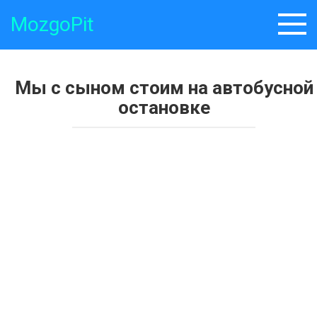
Skip
MozgoPit
to
content
Мы с сыном стоим на автобусной
остановке