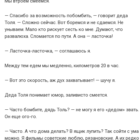
Мы втроем смеёмся.
— Спасибо за возможность побомбить, — говорит деда
Толя. — Сложно сейчас. Вот боремся и не сдаемся. Не
унываем. Мало кто рискует сесть ко мне. Думают, что
развалюха. Сломается по пути. А она — ласточка!
— Ласточка-ласточка, — соглашаюсь я.
Между тем едем мы медленно, километров 20 в час.
— Вот это скорость, аж дух захватывает! — шучу я.
Деда Толя понимает юмор, заливисто смеется.
— Часто бомбите, дядь Толь? — не могу я его «дедом» звать.
Он еще ого-го.
— Часто. А что дома делать? В ящик лупить? Так сойти с ума
можно. Я фильмы советские люблю, рязановские. А их редко