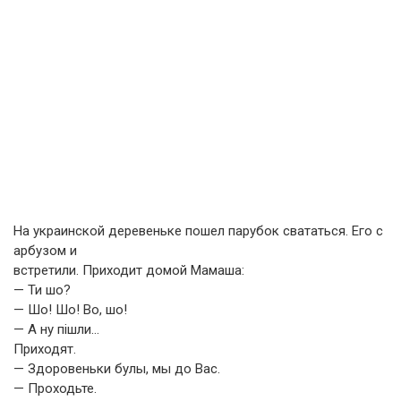
На украинской деревеньке пошел парубок свататься. Его с
арбузом и
встретили. Приходит домой Мамаша:
— Ти шо?
— Шо! Шо! Во, шо!
— А ну пішли…
Приходят.
— Здоровеньки булы, мы до Вас.
— Проходьте.