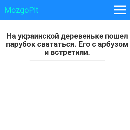
Skip
MozgoPit
to
content
На украинской деревеньке пошел
парубок свататься. Его с арбузом
и встретили.