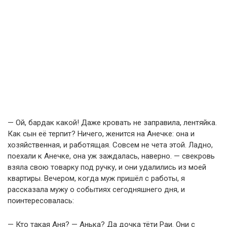
— Ой, бардак какой! Даже кровать не заправила, лентяйка.
Как сын её терпит? Ничего, женится на Анечке: она и
хозяйственная, и работящая. Совсем не чета этой. Ладно,
поехали к Анечке, она уж заждалась, наверно. — свекровь
взяла свою товарку под ручку, и они удалились из моей
квартиры. Вечером, когда муж пришёл с работы, я
рассказала мужу о событиях сегодняшнего дня, и
поинтересовалась:
— Кто такая Аня? — Анька? Да дочка тёти Раи. Они с