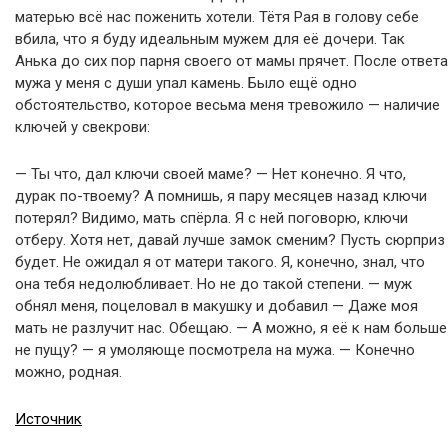
матерью всё нас поженить хотели. Тётя Рая в голову себе
вбила, что я буду идеальным мужем для её дочери. Так
Анька до сих пор парня своего от мамы прячет. После ответа
мужа у меня с души упал камень. Было ещё одно
обстоятельство, которое весьма меня тревожило — наличие
ключей у свекрови:
— Ты что, дал ключи своей маме? — Нет конечно. Я что,
дурак по-твоему? А помнишь, я пару месяцев назад ключи
потерял? Видимо, мать спёрла. Я с ней поговорю, ключи
отберу. Хотя нет, давай лучше замок сменим? Пусть сюрприз
будет. Не ожидал я от матери такого. Я, конечно, знал, что
она тебя недолюбливает. Но не до такой степени. — муж
обнял меня, поцеловал в макушку и добавил — Даже моя
мать не разлучит нас. Обещаю. — А можно, я её к нам больше
не пущу? — я умоляюще посмотрела на мужа. — Конечно
можно, родная.
Источник