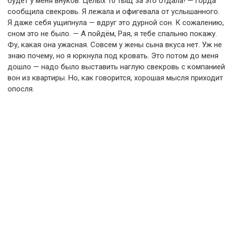
будет у меня внуков. Целых 10 тыщ за это отдала! — горда
сообщила свекровь. Я лежала и офигевала от услышанного.
Я даже себя ущипнула — вдруг это дурной сон. К сожалению,
сном это не было. — А пойдём, Рая, я тебе спальню покажу.
Фу, какая она ужасная. Совсем у жены сына вкуса нет. Уж не
знаю почему, но я юркнула под кровать. Это потом до меня
дошло — надо было выставить наглую свекровь с компанией
вон из квартиры. Но, как говорится, хорошая мысля приходит
опосля.