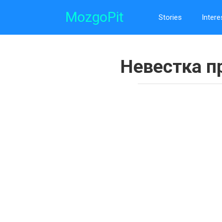
Skip
MozgoPit
to
Stories
Intere
content
Невестка п