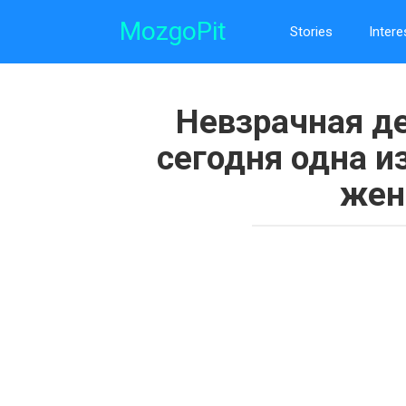
Skip
MozgoPit
to
Stories
Intere
content
Невзрачная д
сегодня одна и
жен