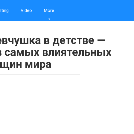
sting
Video
More
евчушка в детстве —
з самых влиятельных
щин мира