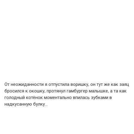
От неожиданности я отпустила воришку, он тут же как заяц
бросился к окошку, протянул гамбургер малышке, а та как
голодный котёнок моментально впилась зубками в
надкусанную булку…