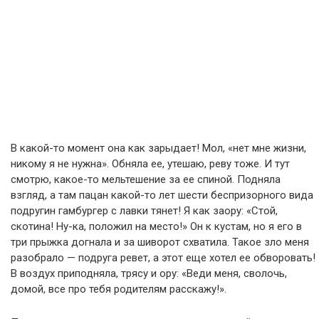
В какой-то момент она как зарыдает! Мол, «нет мне жизни,
никому я не нужна». Обняла ее, утешаю, реву тоже. И тут
смотрю, какое-то мельтешение за ее спиной. Подняла
взгляд, а там пацан какой-то лет шести беспризорного вида
подругин гамбургер с лавки тянет! Я как заору: «Стой,
скотина! Ну-ка, положил на место!» Он к кустам, но я его в
три прыжка догнала и за шиворот схватила. Такое зло меня
разобрало — подруга ревет, а этот еще хотел ее обворовать!
В воздух приподняла, трясу и ору: «Веди меня, сволочь,
домой, все про тебя родителям расскажу!».