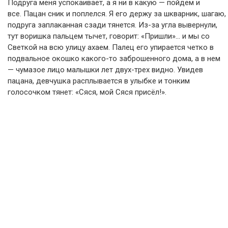
Подруга меня успокаивает, а я ни в какую — пойдем и
все. Пацан сник и поплелся. Я его держу за шкварник, шагаю,
подруга заплаканная сзади тянется. Из-за угла вывернули,
тут воришка пальцем тычет, говорит: «Пришли»… и мы со
Светкой на всю улицу ахаем. Палец его упирается четко в
подвальное окошко какого-то заброшенного дома, а в нем
— чумазое лицо малышки лет двух-трех видно. Увидев
пацана, девчушка расплывается в улыбке и тонким
голосочком тянет: «Сяся, мой Сяся присёл!».