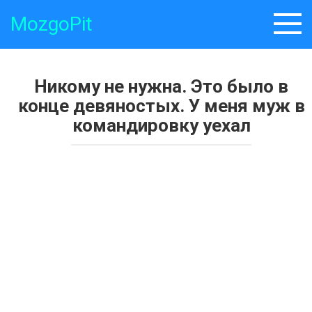
Skip
MozgoPit
to
content
Никому не нужна. Это было в
конце девяностых. У меня муж в
командировку уехал