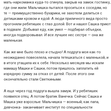
мать-наркоманка куда-то сгинула, закрыв на замок гостинку,
где они жили. Мальчишка пытался проситься к соседям, но
те — преимущественно бухарики, не захотели делиться с
детишками кровом и едой. А люди приличного вида просто
прогоняли ребятишек с глаз долой. Вот и нашел Сашка приют
в подвале. Добывал еду, как умел — подбирал объедки,
иногда подворовывал. И все лучшее нес сестре — она же
маленькая.
Как же мне было плохо и стыдно! А подруга моя как-то
неожиданно повеселела, начала тетешкаться с маленькой, и
в итоге утащила их к себе. Несколько месяцев мы искали
мамашу Машки и Сашки, потом пришлось заплатить ей
изрядную сумму за отказ от детей. После этого они
окончательно стали Светкиными.
А еще через год подруга вышла замуж. И у ребятишек
появился отец. А потом братик Ванечка. Сейчас Сашка и
Машка уже взрослые. Мальчишка — военный, как папа,
девчонка- заканчивает институт по специальности