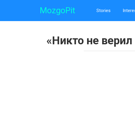
Skip
MozgoPit
to
Stories
Intere
content
«Никто не верил