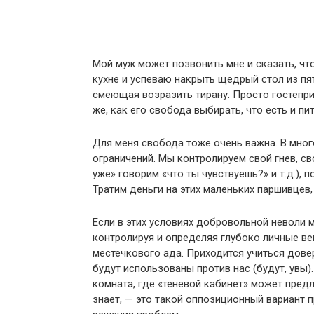
Мой муж может позвонить мне и сказать, что
кухне и успеваю накрыть щедрый стол из пят
смеющая возразить тирану. Просто гостепри
же, как его свобода выбирать, что есть и пи
Для меня свобода тоже очень важна. В мно
ограничений. Мы контролируем свой гнев, св
уже» говорим «что ты чувствуешь?» и т.д.), 
Тратим деньги на этих маленьких паршивцев,
Если в этих условиях добровольной неволи м
контролируя и определяя глубоко личные ве
местечкового ада. Приходится учиться довер
будут использованы против нас (будут, увы).
комната, где «теневой кабинет» может предл
знает, — это такой оппозиционный вариант 