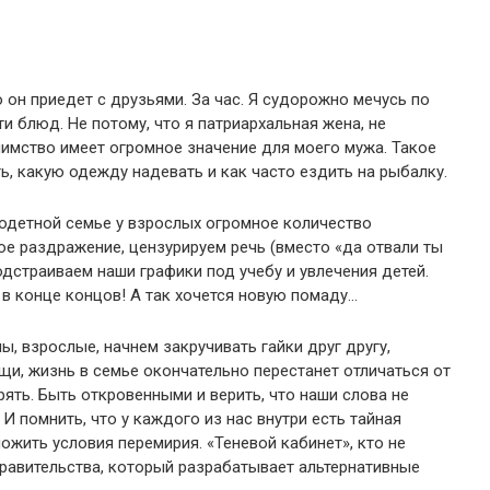
 он приедет с друзьями. За час. Я судорожно мечусь по
и блюд. Не потому, что я патриархальная жена, не
имство имеет огромное значение для моего мужа. Такое
ть, какую одежду надевать и как часто ездить на рыбалку.
годетной семье у взрослых огромное количество
ое раздражение, цензурируем речь (вместо «да отвали ты
подстраиваем наши графики под учебу и увлечения детей.
 в конце концов! А так хочется новую помаду…
ы, взрослые, начнем закручивать гайки друг другу,
щи, жизнь в семье окончательно перестанет отличаться от
ять. Быть откровенными и верить, что наши слова не
 И помнить, что у каждого из нас внутри есть тайная
ожить условия перемирия. «Теневой кабинет», кто не
правительства, который разрабатывает альтернативные