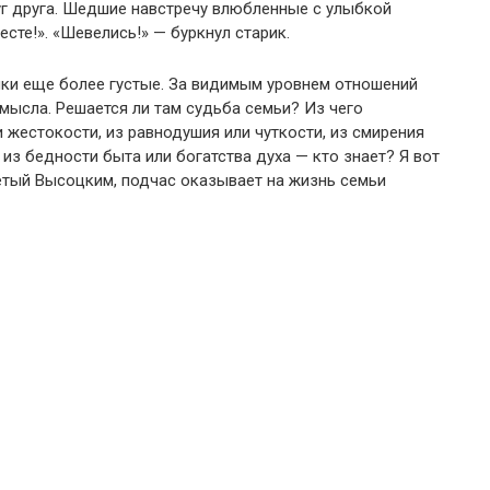
уг друга. Шедшие навстречу влюбленные с улыбкой
есте!». «Шевелись!» — буркнул старик.
мки еще более густые. За видимым уровнем отношений
мысла. Решается ли там судьба семьи? Из чего
 жестокости, из равнодушия или чуткости, из смирения
 из бедности быта или богатства духа — кто знает? Я вот
петый Высоцким, подчас оказывает на жизнь семьи