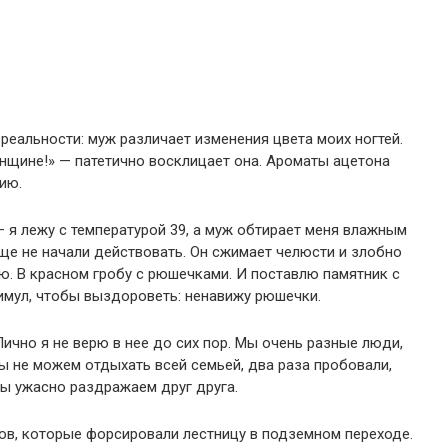
реальности: муж различает изменения цвета моих ногтей.
нщине!» — патетично восклицает она. Ароматы ацетона
ию.
— я лежу с температурой 39, а муж обтирает меня влажным
е не начали действовать. Он сжимает челюсти и злобно
аю. В красном гробу с рюшечками. И поставлю памятник с
имул, чтобы выздороветь: ненавижу рюшечки.
Лично я не верю в нее до сих пор. Мы очень разные люди,
ы не можем отдыхать всей семьей, два раза пробовали,
Мы ужасно раздражаем друг друга.
ов, которые форсировали лестницу в подземном переходе.