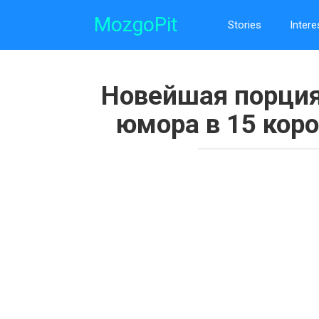
Skip
MozgoPit
to
Stories
Intere
content
Новейшая порция
юмора в 15 коро