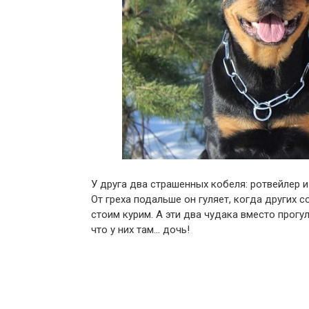
У друга два страшенных кобеля: ротвейлер и
От греха подальше он гуляет, когда других с
стоим курим. А эти два чудака вместо прогу
что у них там… дочь!