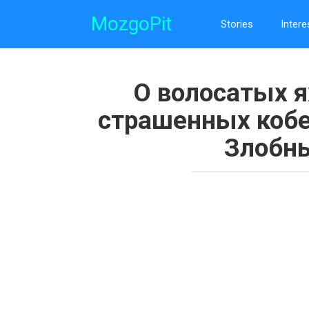
Skip
MozgoPit
to
Stories
Intere
content
О волосатых я
страшенных кобе
Злобны