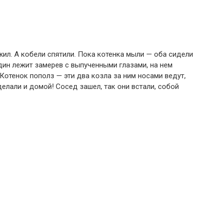
жил. А кобели спятили. Пока котенка мыли — оба сидели
один лежит замерев с выпученными глазами, на нем
Котенок пополз — эти два козла за ним носами ведут,
елали и домой! Сосед зашел, так они встали, собой