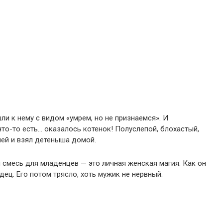
ли к нему с видом «yмрeм, но не признаемся». И
что-то есть… оказалось котенок! Полуслепой, блохастый,
лей и взял детеныша домой.
и смесь для младенцев — это личная женская магия. Как он
ец. Его потом трясло, хоть мужик не нервный.