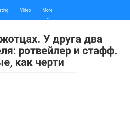
sting
Video
More
жотцах. У друга два
ля: ротвейлер и стафф.
е, как черти