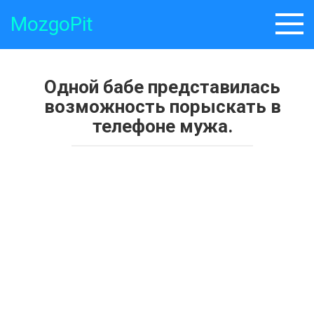
Skip
MozgoPit
to
content
Одной бабе представилась
возможность порыскать в
телефоне мужа.