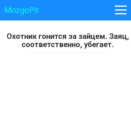
Skip
MozgoPit
to
content
Охотник гонится за зайцем. Заяц,
соответственно, убегает.