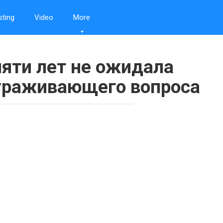
sting
Video
More
пяти лет не ожидала
ураживающего вопроса