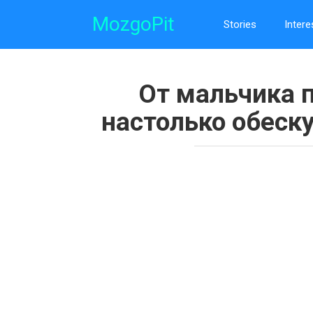
Skip
MozgoPit
to
Stories
Intere
content
От мальчика 
настолько обеск