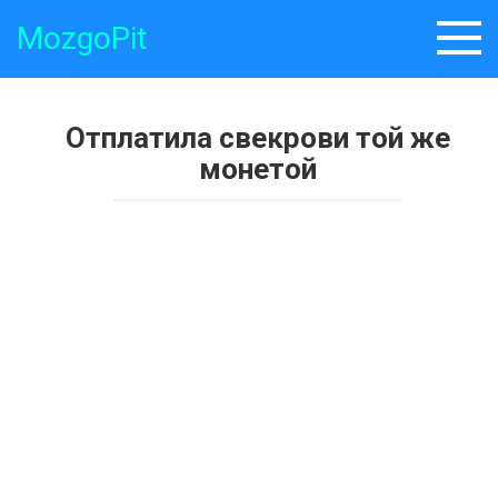
Skip
MozgoPit
to
content
Отплатила свекрови той же
монетой