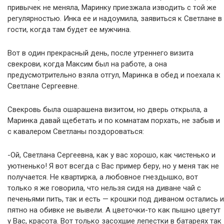
привычек не меняла, Маринку приезжала изводить с той же
регулярностью. Инка ее и надоумила, заявиться к Светлане в
гости, когда там будет ее мужчина.
Вот в один прекрасный день, после утреннего визита
свекрови, когда Максим был на работе, а она
предусмотрительно взяла отгул, Маринка в обед и поехала к
Светлане Сергеевне.
Свекровь была ошарашена визитом, но дверь открыла, а
Маринка давай щебетать и по комнатам порхать, не забыв и
с кавалером Светланы поздороваться:
-Ой, Светлана Сергеевна, как у вас хорошо, как чистенько и
уютненько! Я вот всегда с Вас пример беру, но у меня так не
получается. Не квартирка, а любовное гнездышко, вот
только я же говорила, что нельзя сидя на диване чай с
печеньями пить, так и есть — крошки под диваном остались и
пятно на обивке не вывели. А цветочки-то как пышно цветут
у Вас, красота. Вот только засохшие лепестки в батареях так