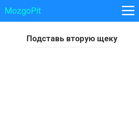
Skip
MozgoPit
to
content
Подставь вторую щеку