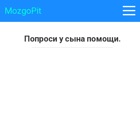
Skip
MozgoPit
to
content
Попроси у сына помощи.