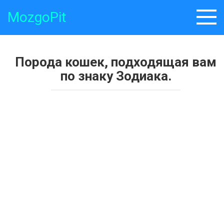
Skip
MozgoPit
to
content
Порода кошек, подходящая вам
по знаку Зодиака.