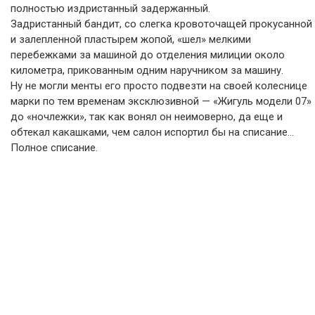
полностью издристанный задержанный.
Задристанный бандит, со слегка кровоточащей прокусанной
и залепленной пластырем жопой, «шел» мелкими
перебежками за машиной до отделения милиции около
километра, прикованным одним наручником за машину.
Ну не могли менты его просто подвезти на своей колеснице
марки по тем временам эксклюзивной — «Жигуль модели 07»
до «ночлежки», так как вонял он неимоверно, да еще и
обтекал какашками, чем салон испортил бы на списание…
Полное списание.