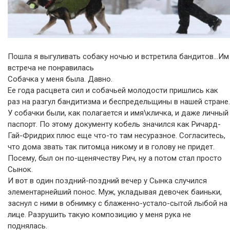
Пошла я выгуливать собаку ночью и встретила бандитов…Им
встреча не понравилась
Собачка у меня была. Давно.
Ее года расцвета сил и собачьей молодости пришлись как
раз на разгул бандитизма и беспредельщины в нашей стране.
У собачки были, как полагается и имя\кличка, и даже личный
паспорт. По этому документу кобель значился как Ричард-
Гай-Фридрих плюс еще что-то там несуразное. Согласитесь,
что дома звать так питомца никому и в голову не придет.
Посему, был он по-щенячеству Рич, ну а потом стал просто
Сынок.
И вот в один поздний-поздний вечер у Сынка случился
элементарнейший понос. Муж, укладывая девочек баиньки,
заснул с ними в обнимку с блаженно-устало-сытой лыбой на
лице. Разрушить такую композицию у меня рука не
поднялась.