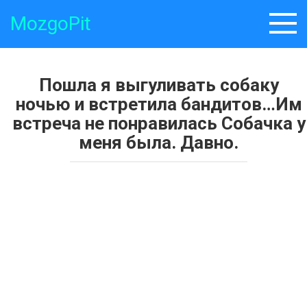
Skip
MozgoPit
to
content
Пошла я выгуливать собаку
ночью и встретила бандитов…Им
встреча не понравилась Собачка у
меня была. Давно.