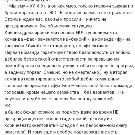
— Мы ему «ФУ-ФУ», а он как умер, только глазами зыркает и
брови морщит, но от ЖОПЫ подозреваемого не отрывается…
Стоим и ждем вас, как вы и просили – ничего не
предпринимаем. Хм, объяснила ситуацию.
Каноны дрессировки мы прошли, НО! с условием, что
команда «фас» заменяется на «бекон!!!», а команда «фу» на
«выплюнь! бяка!«. Не стандартно, но эффективно.
Первая команда гарантирует твою безопасность от всяких
дебилов безо всякой ответственности за превышения
самообороны (специально учили чтобы он горло не прогрыз,
а задницу порвал. Смешно, но не смертельно.), ну а вторая
команда гарантировала, что любой дебил командным
голосом не прикажет «фу». Без — «выплюнь! бяка!» команда
голосами, кроме нашего семейства – без вариантов… Не
опустит, и тем более — не ослабит хватку челюстей.
PS:
а Сынок бежал хозяйке на подмогу даже во время НЕ
прекращающегося поноса (идя домой, цепочку из
коричневато-желтоватых следов я на белоснежном снегу
заметила). И тому еще и особое подтверждение есть —