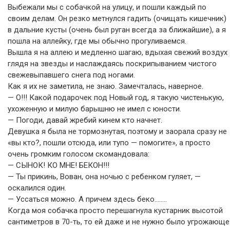
Выбежали мы с собачкой на улицу, и пошли каждый по
своим делам. Он резко метнулся гадить (очищать кишечник)
в дальние кусты (очень был руган всегда за ближайшие), а я
пошла на аллейку, где мы обычно прогуливаемся.
Вышла я на аллею и медленно шагаю, вдыхая свежий воздух
глядя на звезды и наслаждаясь поскрипыванием чистого
свежевыпавшего снега под ногами.
Как я их не заметила, не знаю. Замечталась, наверное.
— О!!! Какой подарочек под Новый год, я такую чистенькую,
ухоженную и милую барышню не имел с юности.
— Погоди, давай жребий кинем кто начнет.
Девушка я была не тормознутая, поэтому и заорала сразу не
«вы кто?, пошли отсюда, или тупо — помогите», а просто
очень громким голосом скомандовала:
— СЫНОК! КО МНЕ! БЕКОН!!!
— Ты прикинь, Вован, она ночью с ребенком гуляет, —
оскалился один.
— Уссаться можно. А причем здесь беко……..
Когда моя собачка просто перешагнула кустарник высотой
сантиметров в 70-ть, то ей даже и не нужно было угрожающе