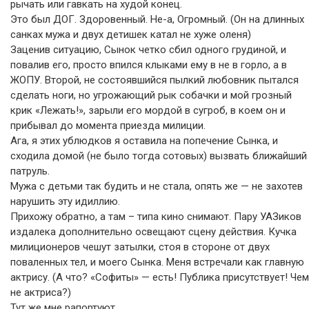
рычать или гавкать на худой конец.
Это был ДОГ. Здоровенный. Не-а, Огромный. (Он на длинных
санках мужа и двух детишек катал не хуже оленя)
Заценив ситуацию, Сынок четко сбил одного грудиной, и
повалив его, просто впился клыками ему в не в горло, а в
ЖОПУ. Второй, не состоявшийся пылкий любовник пытался
сделать ноги, но угрожающий рык собачки и мой грозный
крик «Лежать!», зарыли его мордой в сугроб, в коем он и
прибывал до момента приезда милиции.
Ага, я этих ублюдков я оставила на попечение Сынка, и
сходила домой (не было тогда сотовых) вызвать ближайший
патруль.
Мужа с детьми так будить и не стала, опять же — не захотев
нарушить эту идиллию.
Прихожу обратно, а там – типа кино снимают. Пару УАЗиков
издалека дополнительно освещают сцену действия. Кучка
милиционеров чешут затылки, стоя в стороне от двух
поваленных тел, и моего Сынка. Меня встречали как главную
актрису. (А что? «Софиты» — есть! Публика присутствует! Чем
не актриса?)
Тут же мне рапортуют.