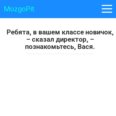
Skip
MozgoPit
to
content
Ребята, в вашем классе новичок,
– cказал директор, –
познакомьтесь, Вася.