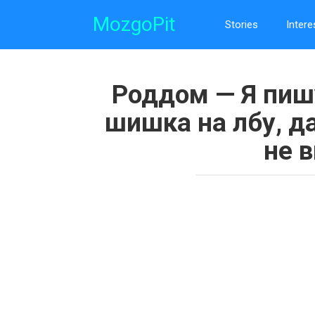
Skip
MozgoPit
to
Stories
Intere
content
Роддом — Я пиш
шишка на лбу, д
не 