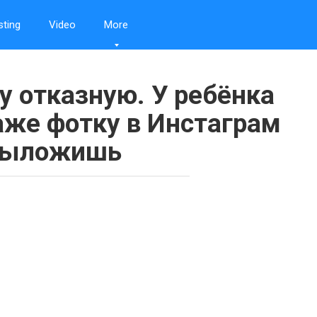
sting
Video
More
у отказную. У ребёнка
аже фотку в Инстаграм
выложишь