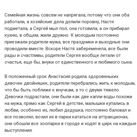
Семейная жизнь совсем не напрягала, потому что они оба
работали, а хозяйские дела делили поровну, Настя
подметала, а Сергей мыл пол, она готовила, а он прибирал
кухню, в общем, жили дружно. К молодым постоянно
приезжали родители мужа, все праздники и выходные они
проводили вместе. Вскоре Настя забеременела, все были
рады и счастливы, родители Сергея вообще летали от
счастья, еще бы, внуки от единственного и любимого сына.
В положенный срок Анастасия родила здоровеньких
девочек двойняшек, родители перебрались жить к молодым,
что бы быть поближе к внучкам, а то с двумя тяжело.
Девочки подрастали, они были как две капли воды похожи
на мужа, прямо как Сергей в детстве, малышки купались в
любви, особенно их, любил дедушка, постоянно баловал и
все позволял, возил их в парки кататься на аттракционах,
они обошли все зоопарки в городе и ходят в цирк на каждые
выступления.