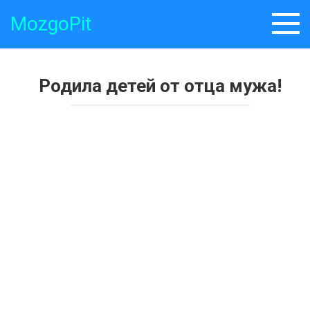
Skip
MozgoPit
to
content
Родила детей от отца мужа!