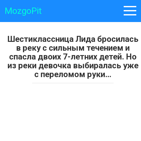
Skip
MozgoPit
to
content
Шестиклассница Лида бросилась
в реку с сильным течением и
спасла двоих 7-летних детей. Но
из реки девочка выбиралась уже
с переломом руки…