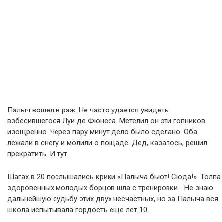
Палыч вошел в раж. Не часто удается увидеть
взбесившегося Луи де Фюнеса. Метелил он эти гопников
изощренно. Через пару минут дело было сделано. Оба
лежали в снегу и молили о пощаде. Дед, казалось, решил
прекратить. И тут…
Шагах в 20 послышались крики «Палыча бьют! Сюда!». Толпа
здоровенных молодых борцов шла с тренировки… Не знаю
дальнейшую судьбу этих двух несчастных, но за Палыча вся
школа испытывала гордость еще лет 10.