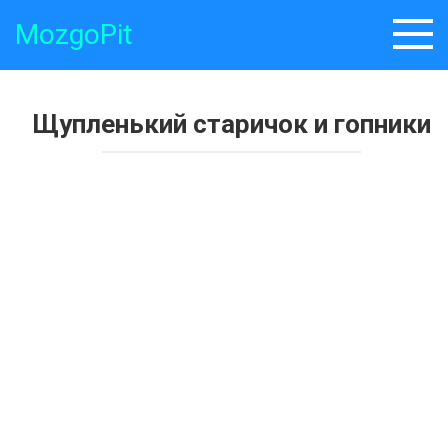
Skip
MozgoPit
to
content
Щупленький старичок и гопники