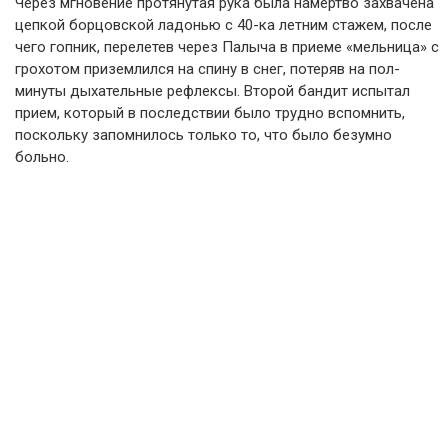
Через мгновение протянутая рука была намертво захвачена
цепкой борцовской ладонью с 40-ка летним стажем, после
чего гопник, перелетев через Палыча в приеме «мельница» с
грохотом приземлился на спину в снег, потеряв на пол-
минуты дыхательные рефлексы. Второй бандит испытал
прием, который в последствии было трудно вспомнить,
поскольку запомнилось только то, что было безумно
больно.