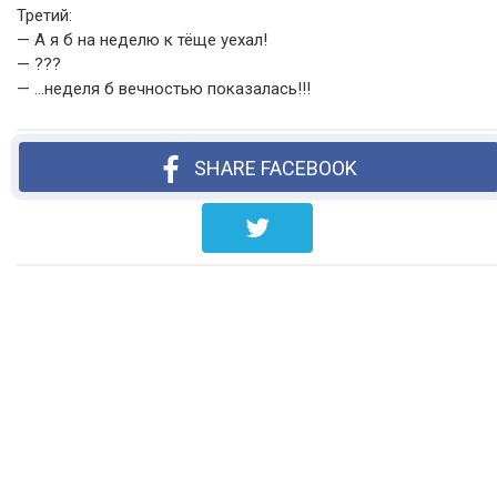
Третий:
— А я б на неделю к тёще уехал!
— ???
— …неделя б вечностью показалась!!!
SHARE FACEBOOK