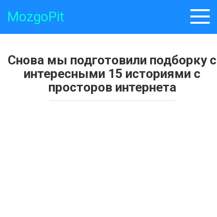
Skip
MozgoPit
to
content
Снова мы подготовили подборку с
интересными 15 историями с
просторов интернета