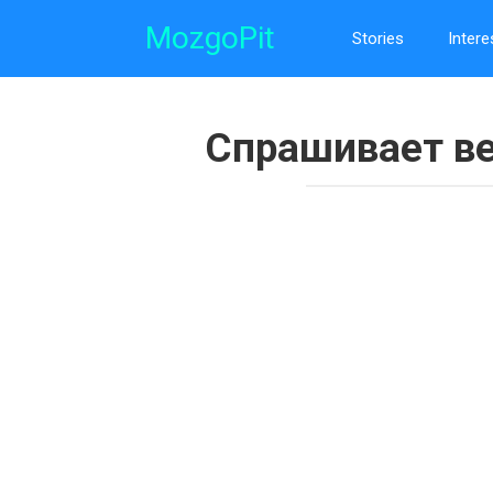
Skip
MozgoPit
to
Stories
Intere
content
Спрашивает в