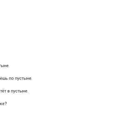
тыне.
ёшь по пустыне.
тёт в пустыне.
рке?