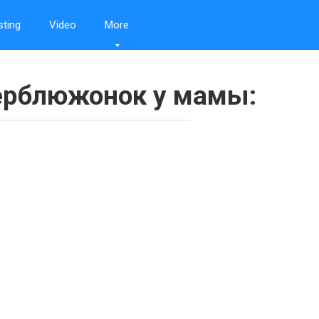
sting
Video
More
ерблюжонок у мамы: