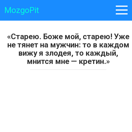
Skip
MozgoPit
to
content
«Старею. Боже мой, старею! Уже
не тянет на мужчин: то в каждом
вижу я злодея, то каждый,
мнится мне — кретин.»