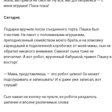
Жаль, вы прийти не смогли. Ну все, мы договорились — с
меня игрушки! Пока-пока!
Сегодня.
Подарки вручили после съеденного торта. Пашка был
счастлив. На пакет с поломанными игрушками,
преподнесенный семейством моего брата, и на упаковку
карандашей в подклеенной коробочке от моей мамы, сын не
обратил никакого внимания. Самокат сына тоже не
впечатлил. А вот робот, врученный бабушкой, привел Пашку в
восторг.
— Мама, представляешь — это робот-шпион! Он может
подслушивать и записывать! И я даже уже записал, вот
слушай!
Сын нажал на кнопку на пульте, из робота раздалось
шипение и вполне различимые слова: