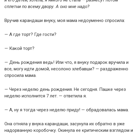
и его детей, хотела, я никого не стала — разнесут потом
сплетни по всему двору. А оно мне надо?
Вручив карандаши внуку, моя мама недоуменно спросила:
— А где торт? Где гости?
— Какой торт?
— День рождения ведь! Или что, я внуку подарок вручила и
все, могу идти домой, несолоно хлебавши? — раздраженно
спросила мама.
— Через неделю день рождения. Не сегодня. Пашке через
неделю исполнится 7 лет. — ответила я.
— А, ну я тогда через неделю приду! — обрадовалась мама.
Она отняла у внука карандаши, засунула их обратно в уже
надорванную коробочку. Окинула ее критическим взглядом и