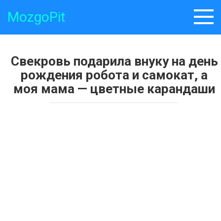
Skip
MozgoPit
to
content
Свекровь подарила внуку на день
рождения робота и самокат, а
моя мама — цветные карандаши