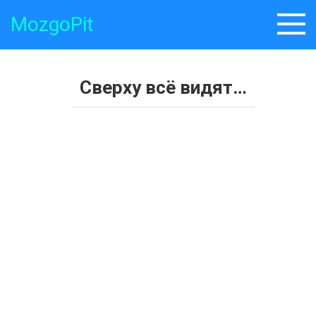
Skip
MozgoPit
to
content
Сверху всё видят…