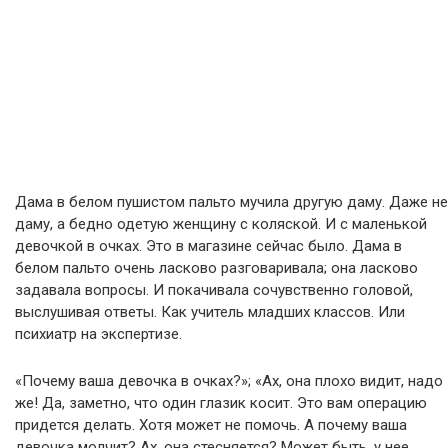
Дама в белом пушистом пальто мучила другую даму. Даже не
даму, а бедно одетую женщину с коляской. И с маленькой
девочкой в очках. Это в магазине сейчас было. Дама в
белом пальто очень ласково разговаривала; она ласково
задавала вопросы. И покачивала сочувственно головой,
выслушивая ответы. Как учитель младших классов. Или
психиатр на экспертизе.
«Почему ваша девочка в очках?»; «Ах, она плохо видит, надо
же! Да, заметно, что один глазик косит. Это вам операцию
придется делать. Хотя может не помочь. А почему ваша
девочка молчит? Ах, она стесняется? Может быть, у нее