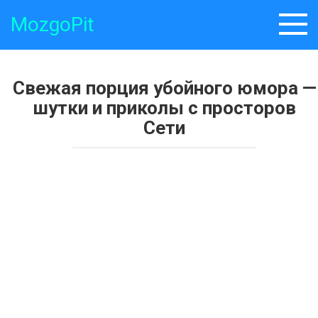
Skip
MozgoPit
to
content
Свежая порция убойного юмора —
шутки и приколы с просторов
Сети